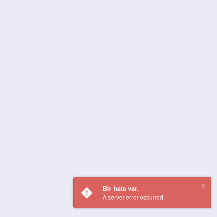
Bir hata var.
A server error occurred.