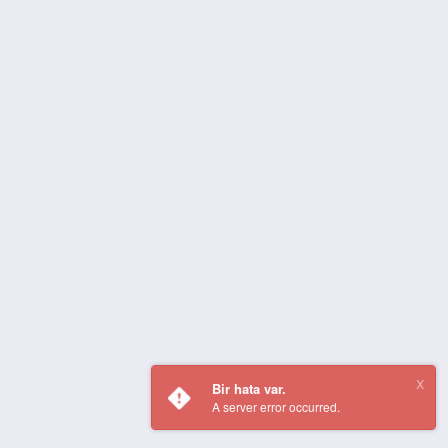
Bir hata var.
A server error occurred.