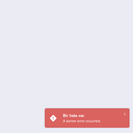
Bir hata var.
A server error occurred.