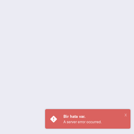
Bir hata var.
A server error occurred.