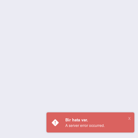
Bir hata var.
A server error occurred.