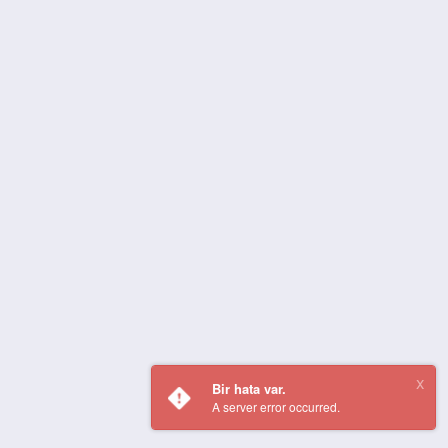
Bir hata var.
A server error occurred.