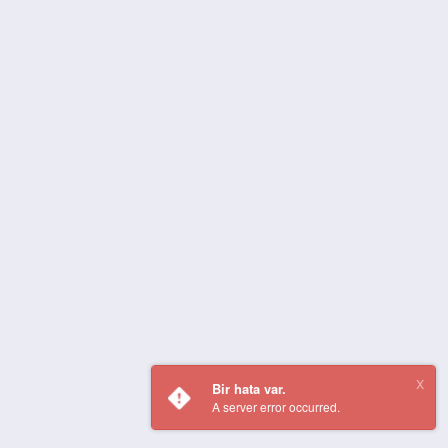
Bir hata var.
A server error occurred.