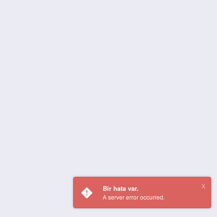
Bir hata var.
A server error occurred.