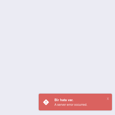
Bir hata var.
A server error occurred.