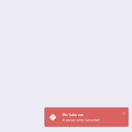
Bir hata var.
A server error occurred.