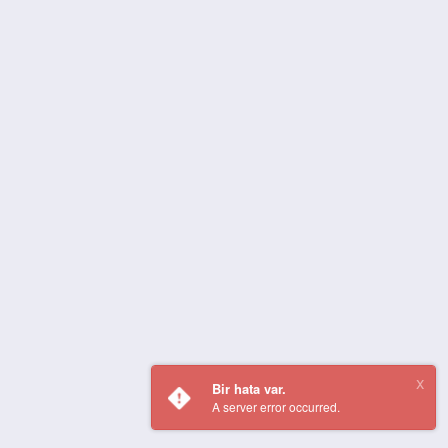
Bir hata var.
A server error occurred.