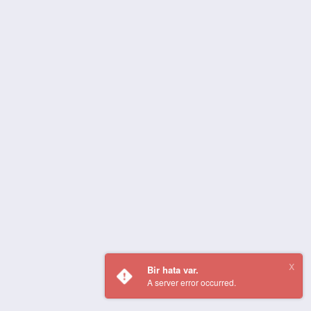
Bir hata var.
A server error occurred.