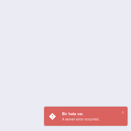
Bir hata var.
A server error occurred.