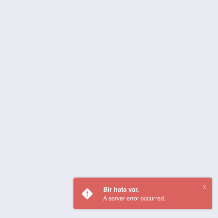
Bir hata var.
A server error occurred.