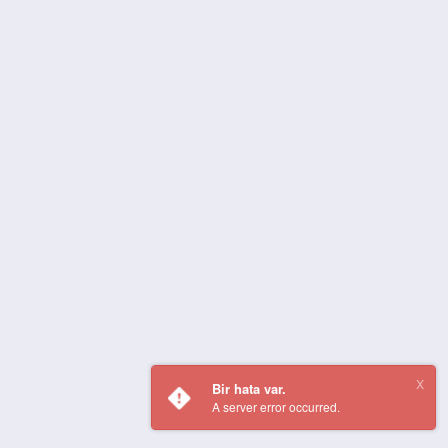
Bir hata var.
A server error occurred.