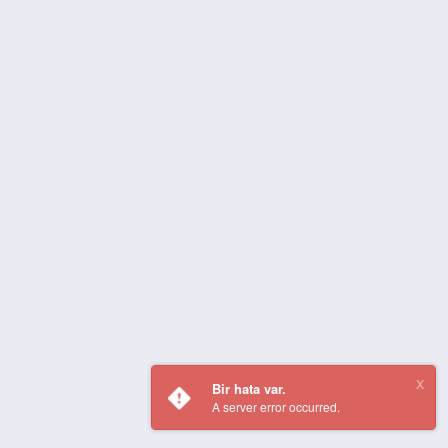
Bir hata var.
A server error occurred.