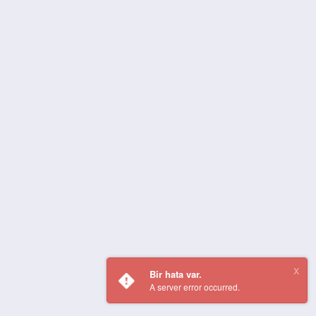
Bir hata var.
A server error occurred.