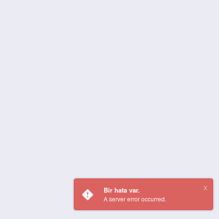
Bir hata var.
A server error occurred.