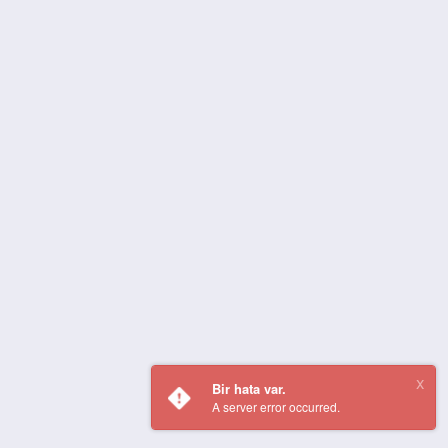
Bir hata var.
A server error occurred.