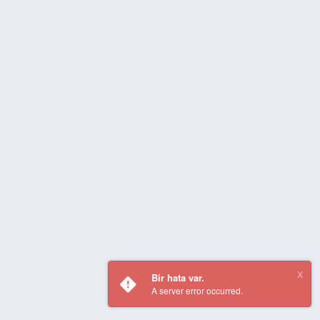
Bir hata var.
A server error occurred.