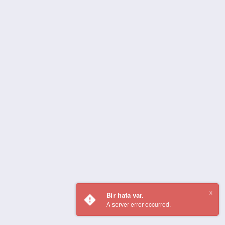
Bir hata var.
A server error occurred.