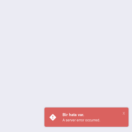
Bir hata var.
A server error occurred.