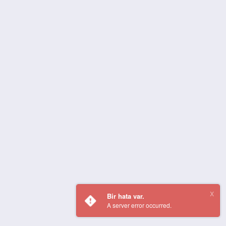
Bir hata var.
A server error occurred.