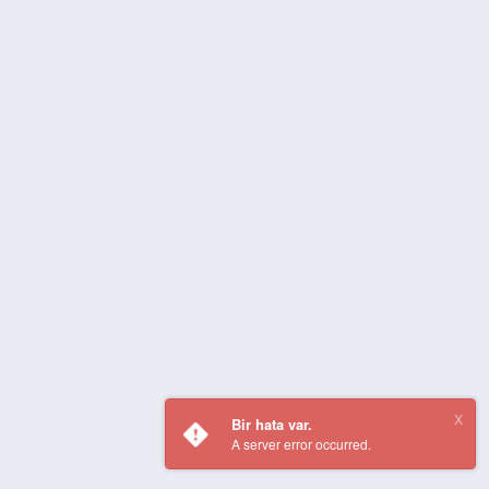
Bir hata var.
A server error occurred.