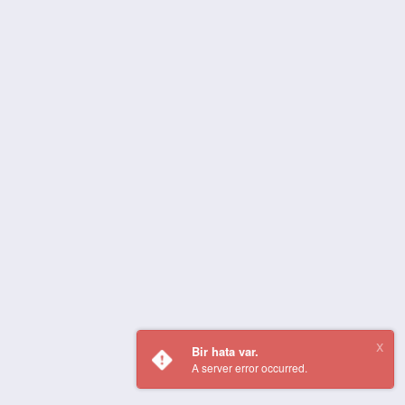
Bir hata var.
A server error occurred.