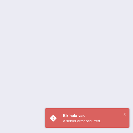
Bir hata var.
A server error occurred.