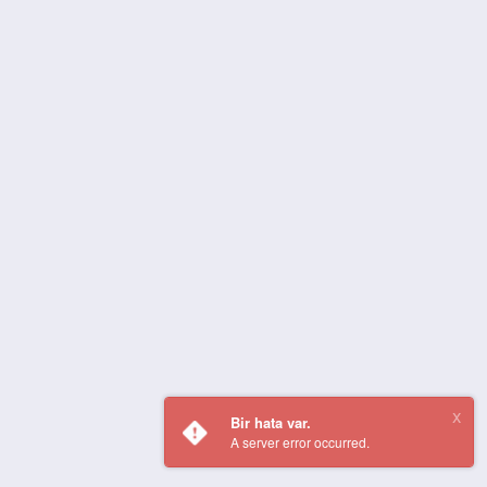
Bir hata var.
A server error occurred.