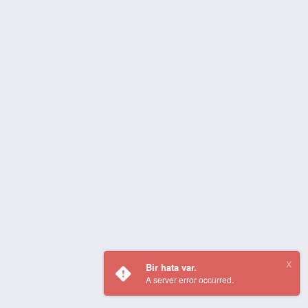
Bir hata var.
A server error occurred.