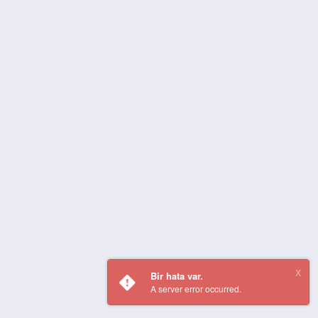
Bir hata var.
A server error occurred.