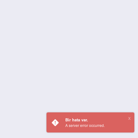
Bir hata var.
A server error occurred.