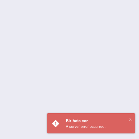
Bir hata var.
A server error occurred.