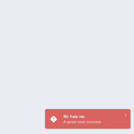
Bir hata var.
A server error occurred.