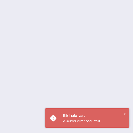
Bir hata var.
A server error occurred.