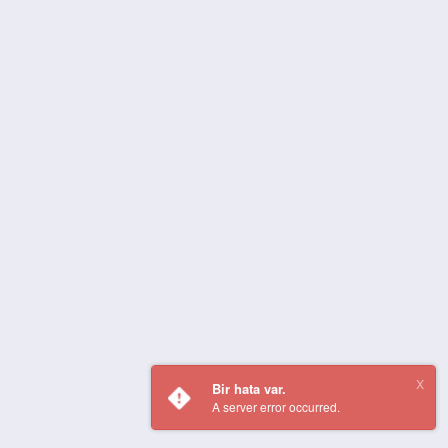
Bir hata var.
A server error occurred.