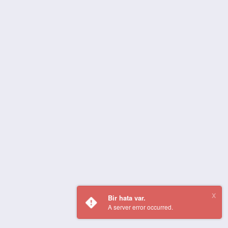
Bir hata var.
A server error occurred.