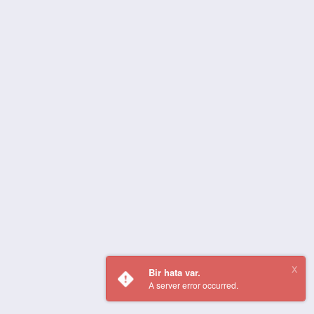
Bir hata var.
A server error occurred.