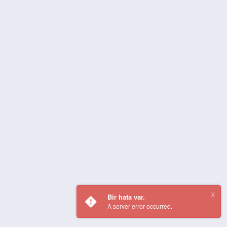
Bir hata var.
A server error occurred.