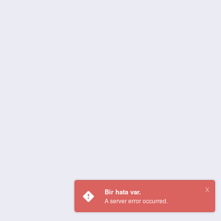
Bir hata var.
A server error occurred.