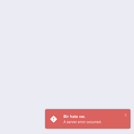
Bir hata var.
A server error occurred.