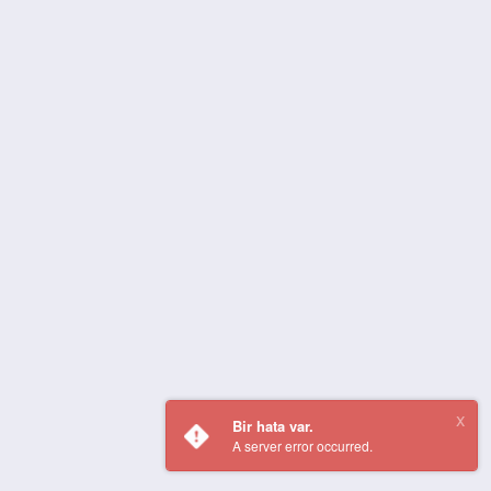
Bir hata var.
A server error occurred.