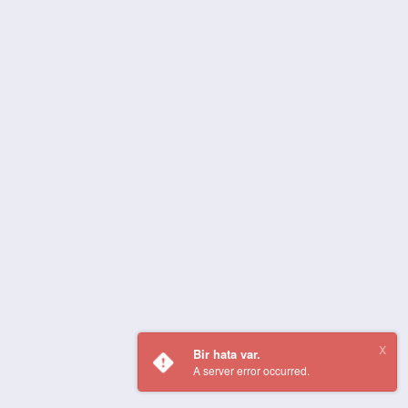
Bir hata var.
A server error occurred.