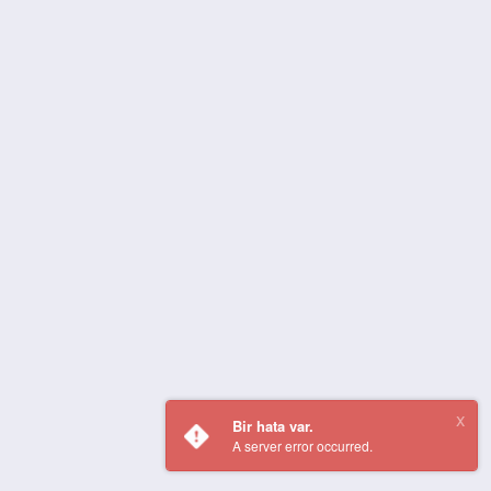
Bir hata var.
A server error occurred.