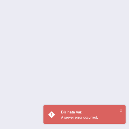
Bir hata var.
A server error occurred.