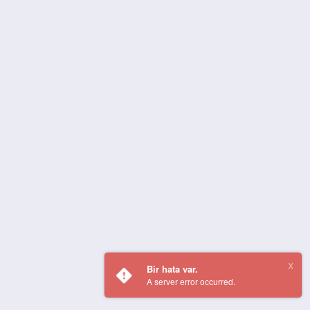
Bir hata var.
A server error occurred.