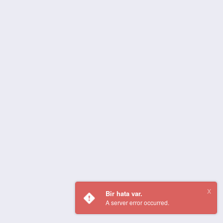
Bir hata var.
A server error occurred.