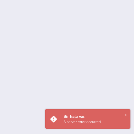
Bir hata var.
A server error occurred.