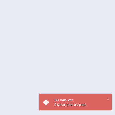
Bir hata var.
A server error occurred.