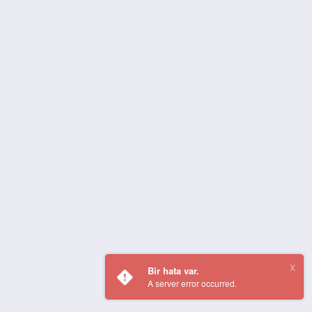
Bir hata var.
A server error occurred.