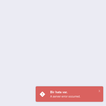
Bir hata var.
A server error occurred.