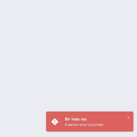
Bir hata var.
A server error occurred.